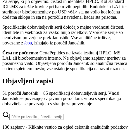
Za serije, ki jih objavimo: čistost in identiteta HPLC. Kot standard
ICP-MS za težke kovine pri bakrovih peptidih. Endotoksin LAL ter
sterilnost / bioobremenitev po USP <61> sta na voljo kot ločena
dodatna sklopa in sta na poročilu navedena, kadar sta prisotna.
Specifikacije dobaviteljevih serij določajo mejne vrednosti čistosti,
identitete in vsebnosti za vsako linijo izdelkov. Vzorčene serije so
neodvisno preverjene prek Janoshik. Vse analitične trditve,
povezane z
/coa
, izhajajo iz poročil Janoshik.
Česa ne počnemo:
CertaPeptides ne izvaja testiranj HPLC, MS,
LAL ali bioobremenitve interno. Ne objavljamo zapisov meritev za
posamezno vialo. Objavljena poročila Janoshik so analitična resnica
na tem spletnem mestu; vse ostalo je specifikacija na ravni razreda.
Objavljeni zapisi
51 poročil Janoshik + 85 specifikacij dobaviteljevih serij. Vnosi
Janoshik se povezujejo z javnim poročilom; vnosi s specifikacijo
dobavitelja se povezujejo s stranjo za preverjanje.
136 zapisov · Kliknite vrstico za ogled celotnih analitičnih podatkov