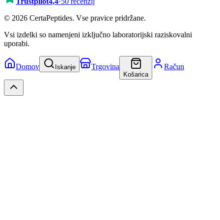
Trustpilot
4,4
·
50 recenzij
© 2026 CertaPeptides. Vse pravice pridržane.
Vsi izdelki so namenjeni izključno laboratorijski raziskovalni
uporabi.
Domov
Trgovina
Račun
Iskanje
Košarica