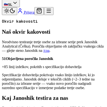
SL
Prijava
Okvir kakovosti
Naš okvir kakovosti
Neodvisno testiranje tretje osebe za izbrane serije prek Janoshik
Analytical (Češka). Poročila objavljamo ob zaključku vsakega cikla
— glejte steno Janoshik na
/coa
.
51
Objavljena poročila Janoshik
+85 linij izdelkov, pokritih s specifikacijo dobavitelja
Specifikacije dobavitelja pokrivajo vsako linijo izdelkov, ki jo
odpremljamo. Janoshik deluje v tekočih ciklih (~2–3 tedne na
poročilo) za izbrane serije — vsako novo poročilo nadgradi
razredno specifikacijo v izmerjene podatke tretje osebe.
Kaj Janoshik testira za nas