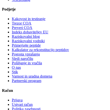
Podjetje
Kakovost in testiranje
Trezor COA
Preveri COA
Indeks dobaviteljev EU
Raziskovalni blog
Raziskovalni vodniki
Primerjajte peptide
Kalkulator za rekonstitucijo peptidov
Pogosta vprašanja
Sledi naročilu
Pošiljanje in vračila
O nas
Stik
Varnost in uradna domena
Partnerski program
Račun
Prijava
Ustvari račun
Politika zasebnosti