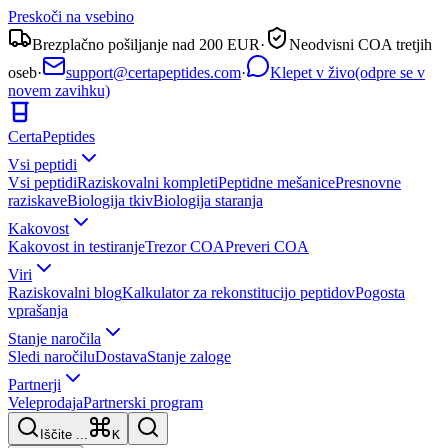
Preskoči na vsebino
Brezplačno pošiljanje nad 200 EUR
·
Neodvisni COA tretjih
oseb
·
support@certapeptides.com
·
Klepet v živo
(odpre se v
novem zavihku)
Certa
Peptides
Vsi peptidi
Vsi peptidi
Raziskovalni kompleti
Peptidne mešanice
Presnovne
raziskave
Biologija tkiv
Biologija staranja
Kakovost
Kakovost in testiranje
Trezor COA
Preveri COA
Viri
Raziskovalni blog
Kalkulator za rekonstitucijo peptidov
Pogosta
vprašanja
Stanje naročila
Sledi naročilu
Dostava
Stanje zaloge
Partnerji
Veleprodaja
Partnerski program
Iščite ...
K