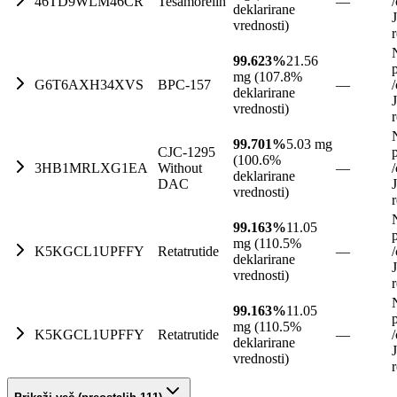
46TD9WLM46CR
Tesamorelin
—
/
deklarirane
vrednosti)
99.623%
21.56
mg (107.8%
G6T6AXH34XVS
BPC-157
—
/
deklarirane
vrednosti)
99.701%
5.03 mg
CJC-1295
(100.6%
3HB1MRLXG1EA
Without
—
/
deklarirane
DAC
vrednosti)
99.163%
11.05
mg (110.5%
K5KGCL1UPFFY
Retatrutide
—
/
deklarirane
vrednosti)
99.163%
11.05
mg (110.5%
K5KGCL1UPFFY
Retatrutide
—
/
deklarirane
vrednosti)