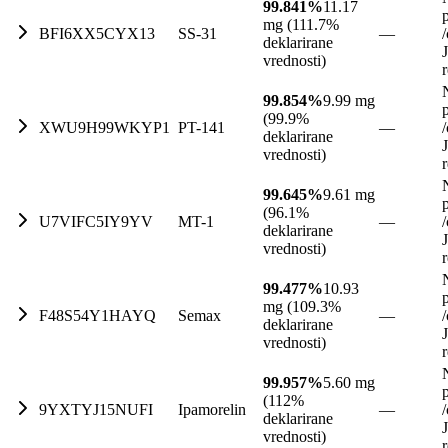
99.841%
11.17
mg (111.7%
BFI6XX5CYX13
SS-31
—
/
deklarirane
vrednosti)
99.854%
9.99 mg
(99.9%
XWU9H99WKYP1
PT-141
—
/
deklarirane
vrednosti)
99.645%
9.61 mg
(96.1%
U7VIFC5IY9YV
MT-1
—
/
deklarirane
vrednosti)
99.477%
10.93
mg (109.3%
F48S54Y1HAYQ
Semax
—
/
deklarirane
vrednosti)
99.957%
5.60 mg
(112%
9YXTYJ15NUFI
Ipamorelin
—
/
deklarirane
vrednosti)