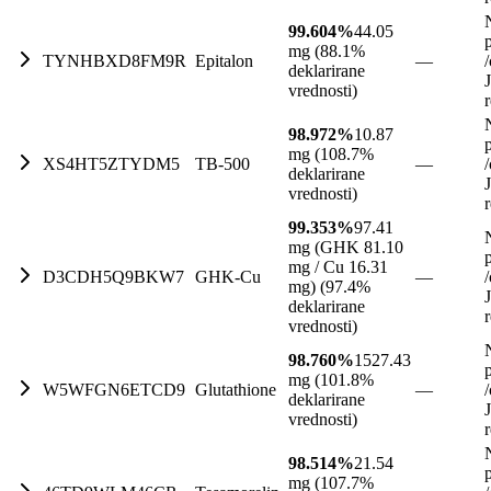
99.604%
44.05
mg (88.1%
TYNHBXD8FM9R
Epitalon
—
/
deklarirane
vrednosti)
98.972%
10.87
mg (108.7%
XS4HT5ZTYDM5
TB-500
—
/
deklarirane
vrednosti)
99.353%
97.41
mg (GHK 81.10
mg / Cu 16.31
D3CDH5Q9BKW7
GHK-Cu
—
/
mg) (97.4%
deklarirane
vrednosti)
98.760%
1527.43
mg (101.8%
W5WFGN6ETCD9
Glutathione
—
/
deklarirane
vrednosti)
98.514%
21.54
mg (107.7%