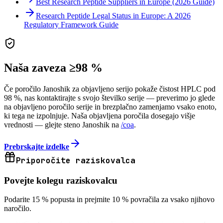
Best Research Peptide Suppliers in Europe (2026 Guide)
Research Peptide Legal Status in Europe: A 2026
Regulatory Framework Guide
Naša zaveza ≥98 %
Če poročilo Janoshik za objavljeno serijo pokaže čistost HPLC pod
98 %, nas kontaktirajte s svojo številko serije — preverimo jo glede
na objavljeno poročilo serije in brezplačno zamenjamo vsako enoto,
ki tega ne izpolnjuje. Naša objavljena poročila dosegajo višje
vrednosti — glejte steno Janoshik na
/coa
.
Prebrskajte izdelke
Priporočite raziskovalca
Povejte kolegu raziskovalcu
Podarite 15 % popusta in prejmite 10 % povračila za vsako njihovo
naročilo.