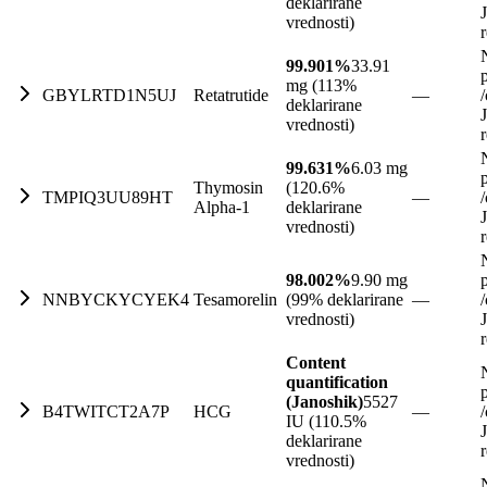
deklarirane
vrednosti)
99.901%
33.91
mg (113%
GBYLRTD1N5UJ
Retatrutide
—
/
deklarirane
vrednosti)
99.631%
6.03 mg
Thymosin
(120.6%
TMPIQ3UU89HT
—
/
Alpha-1
deklarirane
vrednosti)
98.002%
9.90 mg
NNBYCKYCYEK4
Tesamorelin
(99% deklarirane
—
/
vrednosti)
Content
quantification
(Janoshik)
5527
B4TWITCT2A7P
HCG
—
/
IU (110.5%
deklarirane
vrednosti)