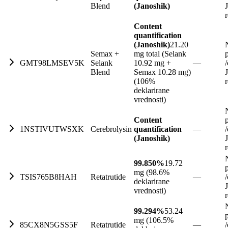
Blend
(Janoshik)
Content
quantification
(Janoshik)
21.20
Semax +
mg total (Selank
GMT98LMSEV5K
Selank
10.92 mg +
—
/
Blend
Semax 10.28 mg)
(106%
deklarirane
vrednosti)
Content
1NSTIVUTWSXK
Cerebrolysin
quantification
—
/
(Janoshik)
99.850%
19.72
mg (98.6%
TSIS765B8HAH
Retatrutide
—
/
deklarirane
vrednosti)
99.294%
53.24
mg (106.5%
85CX8N5GSS5F
Retatrutide
—
/