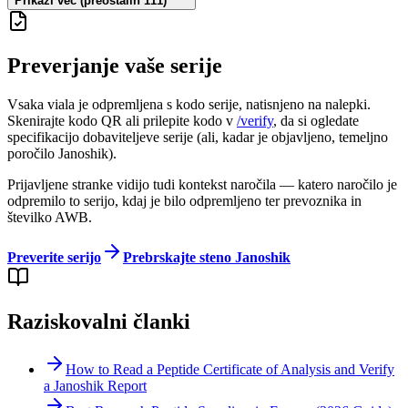
Prikaži več (preostalih 111)
Preverjanje vaše serije
Vsaka viala je odpremljena s kodo serije, natisnjeno na nalepki.
Skenirajte kodo QR ali prilepite kodo v
/verify
, da si ogledate
specifikacijo dobaviteljeve serije (ali, kadar je objavljeno, temeljno
poročilo Janoshik).
Prijavljene stranke vidijo tudi kontekst naročila — katero naročilo je
odpremilo to serijo, kdaj je bilo odpremljeno ter prevoznika in
številko AWB.
Preverite serijo
Prebrskajte steno Janoshik
Raziskovalni članki
How to Read a Peptide Certificate of Analysis and Verify
a Janoshik Report