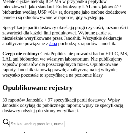
Metale ciężkie metodą ICP-MS w przypadku peptydów
miedziowych jako standard. Endotoksyny LAL oraz jałowość /
bioburden według USP <61> są dostępne jako osobne dodatkowe
panele i są odnotowywane w raporcie, gdy występują.
Specyfikacje partii dostawcy określają progi czystości, tożsamości i
zawartości dla każdej linii produktowej. Wybrane partie są
niezależnie weryfikowane przez Janoshik. Wszystkie deklaracje
analityczne powiązane z
/coa
pochodzą z raportów Janoshik.
Czego nie robimy:
CertaPeptides nie prowadzi badań HPLC, MS,
LAL ani bioburden we własnym laboratorium. Nie publikujemy
zapisów pomiarów dla poszczególnych fiolek. Opublikowane
raporty Janoshik stanowią prawdę analityczną na tej witrynie;
wszystko pozostałe to specyfikacja na poziomie klasy.
Opublikowane rejestry
39 raportów Janoshik + 97 specyfikacji partii dostawcy. Wpisy
Janoshik odsyłają do publicznego raportu; wpisy ze specyfikacją
dostawcy odsyłają do strony weryfikacji.