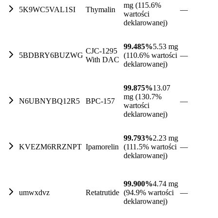
mg (115.6%
5K9WC5VAL1SI
Thymalin
—
wartości
deklarowanej)
99.485%
5.53 mg
CJC-1295
5BDBRY6BUZWG
(110.6% wartości
—
With DAC
deklarowanej)
99.875%
13.07
mg (130.7%
N6UBNYBQ12R5
BPC-157
—
wartości
deklarowanej)
99.793%
2.23 mg
KVEZM6RRZNPT
Ipamorelin
(111.5% wartości
—
deklarowanej)
99.900%
4.74 mg
umwxdvz
Retatrutide
(94.9% wartości
—
deklarowanej)