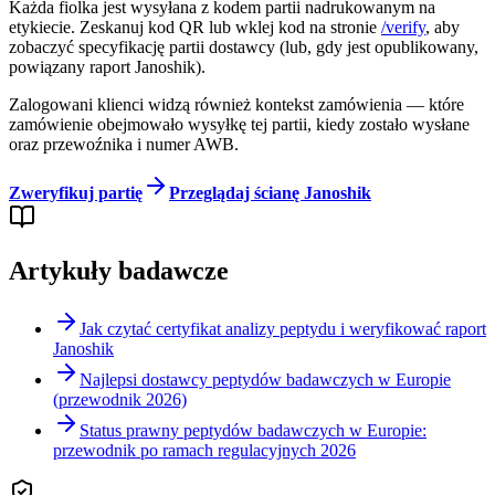
Każda fiolka jest wysyłana z kodem partii nadrukowanym na
etykiecie. Zeskanuj kod QR lub wklej kod na stronie
/verify
, aby
zobaczyć specyfikację partii dostawcy (lub, gdy jest opublikowany,
powiązany raport Janoshik).
Zalogowani klienci widzą również kontekst zamówienia — które
zamówienie obejmowało wysyłkę tej partii, kiedy zostało wysłane
oraz przewoźnika i numer AWB.
Zweryfikuj partię
Przeglądaj ścianę Janoshik
Artykuły badawcze
Jak czytać certyfikat analizy peptydu i weryfikować raport
Janoshik
Najlepsi dostawcy peptydów badawczych w Europie
(przewodnik 2026)
Status prawny peptydów badawczych w Europie:
przewodnik po ramach regulacyjnych 2026