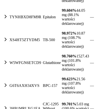
deklarowanej)
99.604%
44.05
mg (88.1%
TYNHBXD8FM9R
Epitalon
—
wartości
deklarowanej)
98.972%
10.87
mg (108.7%
XS4HT5ZTYDM5
TB-500
—
wartości
deklarowanej)
98.760%
1527.43
mg (101.8%
W5WFGN6ETCD9
Glutathione
—
wartości
deklarowanej)
99.623%
21.56
mg (107.8%
G6T6AXH34XVS
BPC-157
—
wartości
deklarowanej)
CJC-1295
99.701%
5.03 mg
3HB1MRLXG1EA
Without
(100.6% wartości
—