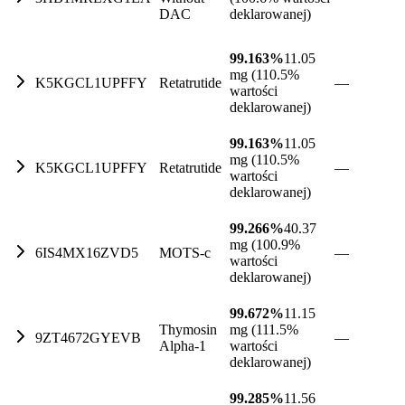
DAC
deklarowanej)
99.163%
11.05
mg (110.5%
K5KGCL1UPFFY
Retatrutide
—
wartości
deklarowanej)
99.163%
11.05
mg (110.5%
K5KGCL1UPFFY
Retatrutide
—
wartości
deklarowanej)
99.266%
40.37
mg (100.9%
6IS4MX16ZVD5
MOTS-c
—
wartości
deklarowanej)
99.672%
11.15
Thymosin
mg (111.5%
9ZT4672GYEVB
—
Alpha-1
wartości
deklarowanej)
99.285%
11.56