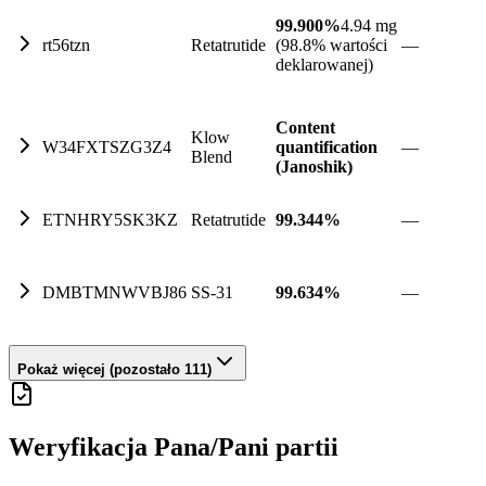
99.900%
4.94 mg
rt56tzn
Retatrutide
(98.8% wartości
—
deklarowanej)
Content
Klow
W34FXTSZG3Z4
quantification
—
Blend
(Janoshik)
ETNHRY5SK3KZ
Retatrutide
99.344%
—
DMBTMNWVBJ86
SS-31
99.634%
—
Pokaż więcej (pozostało 111)
Weryfikacja Pana/Pani partii