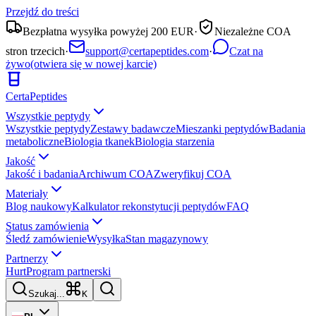
Przejdź do treści
Bezpłatna wysyłka powyżej 200 EUR
·
Niezależne COA
stron trzecich
·
support@certapeptides.com
·
Czat na
żywo
(otwiera się w nowej karcie)
Certa
Peptides
Wszystkie peptydy
Wszystkie peptydy
Zestawy badawcze
Mieszanki peptydów
Badania
metaboliczne
Biologia tkanek
Biologia starzenia
Jakość
Jakość i badania
Archiwum COA
Zweryfikuj COA
Materiały
Blog naukowy
Kalkulator rekonstytucji peptydów
FAQ
Status zamówienia
Śledź zamówienie
Wysyłka
Stan magazynowy
Partnerzy
Hurt
Program partnerski
Szukaj...
K