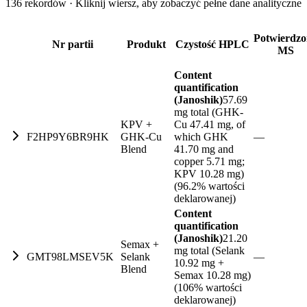
136 rekordów · Kliknij wiersz, aby zobaczyć pełne dane analityczne
Potwierdz
Nr partii
Produkt
Czystość HPLC
MS
Content
quantification
(Janoshik)
57.69
mg total (GHK-
KPV +
Cu 47.41 mg, of
F2HP9Y6BR9HK
GHK-Cu
which GHK
—
Blend
41.70 mg and
copper 5.71 mg;
KPV 10.28 mg)
(96.2% wartości
deklarowanej)
Content
quantification
(Janoshik)
21.20
Semax +
mg total (Selank
GMT98LMSEV5K
Selank
—
10.92 mg +
Blend
Semax 10.28 mg)
(106% wartości
deklarowanej)