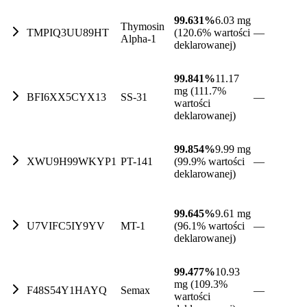
99.631%
6.03 mg
Thymosin
TMPIQ3UU89HT
(120.6% wartości
—
Alpha-1
deklarowanej)
99.841%
11.17
mg (111.7%
BFI6XX5CYX13
SS-31
—
wartości
deklarowanej)
99.854%
9.99 mg
XWU9H99WKYP1
PT-141
(99.9% wartości
—
deklarowanej)
99.645%
9.61 mg
U7VIFC5IY9YV
MT-1
(96.1% wartości
—
deklarowanej)
99.477%
10.93
mg (109.3%
F48S54Y1HAYQ
Semax
—
wartości