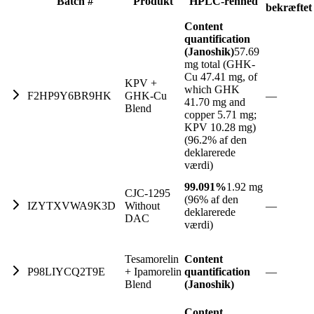
Batch #
Produkt
HPLC-renhed
bekræftet
Content
quantification
(Janoshik)
57.69
mg total (GHK-
Cu 47.41 mg, of
KPV +
which GHK
F2HP9Y6BR9HK
GHK-Cu
—
41.70 mg and
Blend
copper 5.71 mg;
KPV 10.28 mg)
(96.2% af den
deklarerede
værdi)
99.091%
1.92 mg
CJC-1295
(96% af den
IZYTXVWA9K3D
Without
—
deklarerede
DAC
værdi)
Tesamorelin
Content
P98LIYCQ2T9E
+ Ipamorelin
quantification
—
Blend
(Janoshik)
Content