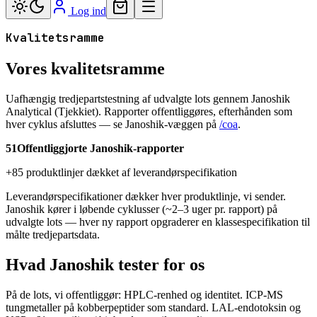
Log ind
Kvalitetsramme
Vores kvalitetsramme
Uafhængig tredjepartstestning af udvalgte lots gennem Janoshik
Analytical (Tjekkiet). Rapporter offentliggøres, efterhånden som
hver cyklus afsluttes — se Janoshik-væggen på
/coa
.
51
Offentliggjorte Janoshik-rapporter
+85 produktlinjer dækket af leverandørspecifikation
Leverandørspecifikationer dækker hver produktlinje, vi sender.
Janoshik kører i løbende cyklusser (~2–3 uger pr. rapport) på
udvalgte lots — hver ny rapport opgraderer en klassespecifikation til
målte tredjepartsdata.
Hvad Janoshik tester for os
På de lots, vi offentliggør: HPLC-renhed og identitet. ICP-MS
tungmetaller på kobberpeptider som standard. LAL-endotoksin og