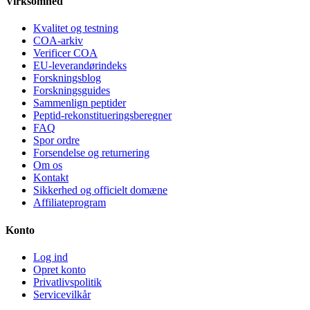
Virksomhed
Kvalitet og testning
COA-arkiv
Verificer COA
EU-leverandørindeks
Forskningsblog
Forskningsguides
Sammenlign peptider
Peptid-rekonstitueringsberegner
FAQ
Spor ordre
Forsendelse og returnering
Om os
Kontakt
Sikkerhed og officielt domæne
Affiliateprogram
Konto
Log ind
Opret konto
Privatlivspolitik
Servicevilkår