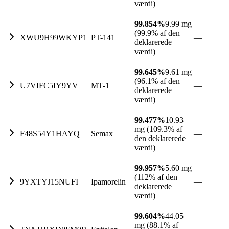
værdi)
99.854%
9.99 mg
(99.9% af den
XWU9H99WKYP1
PT-141
—
deklarerede
værdi)
99.645%
9.61 mg
(96.1% af den
U7VIFC5IY9YV
MT-1
—
deklarerede
værdi)
99.477%
10.93
mg (109.3% af
F48S54Y1HAYQ
Semax
—
den deklarerede
værdi)
99.957%
5.60 mg
(112% af den
9YXTYJ15NUFI
Ipamorelin
—
deklarerede
værdi)
99.604%
44.05
mg (88.1% af