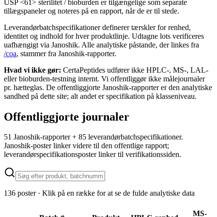
USP <61> sterilitet / bioburden er tilgængelige som separate
tillægspaneler og noteres på en rapport, når de er til stede.
Leverandørbatchspecifikationer definerer tærskler for renhed,
identitet og indhold for hver produktlinje. Udtagne lots verificeres
uafhængigt via Janoshik. Alle analytiske påstande, der linkes fra
/coa
, stammer fra Janoshik-rapporter.
Hvad vi ikke gør:
CertaPeptides udfører ikke HPLC-, MS-, LAL-
eller bioburden-testning internt. Vi offentliggør ikke målejournaler
pr. hætteglas. De offentliggjorte Janoshik-rapporter er den analytiske
sandhed på dette site; alt andet er specifikation på klasseniveau.
Offentliggjorte journaler
51 Janoshik-rapporter + 85 leverandørbatchspecifikationer.
Janoshik-poster linker videre til den offentlige rapport;
leverandørspecifikationsposter linker til verifikationssiden.
136 poster · Klik på en række for at se de fulde analytiske data
MS-