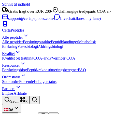
Spring til indhold
Gratis fragt over EUR 200
·
Uafhængige tredjeparts-COA'er
·
support@certapeptides.com
·
Livechat
(åbnes i ny fane)
Certa
Peptides
Alle peptider
Alle peptider
Forskningsstakke
Peptidblandinger
Metabolisk
forskning
Vævsbiologi
Aldringsbiologi
Kvalitet
Kvalitet og testning
COA-arkiv
Verificer COA
Ressourcer
Forskningsblog
Peptid-rekonstitueringsberegner
FAQ
Ordrestatus
Spor ordre
Forsendelse
Lagerstatus
Partnere
Engros
Affiliate
Søg...
K
DA