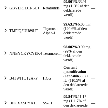
99.901%
33.91
mg (113% af den
GBYLRTD1N5UJ
Retatrutide
—
deklarerede
værdi)
99.631%
6.03 mg
Thymosin
(120.6% af den
TMPIQ3UU89HT
—
Alpha-1
deklarerede
værdi)
98.002%
9.90 mg
(99% af den
NNBYCKYCYEK4
Tesamorelin
—
deklarerede
værdi)
Content
quantification
(Janoshik)
5527
B4TWITCT2A7P
HCG
—
IU (110.5% af
den deklarerede
værdi)
99.841%
11.17
mg (111.7% af
BFI6XX5CYX13
SS-31
—
den deklarerede