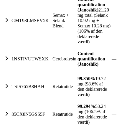
quantification
(Janoshik)
21.20
Semax +
mg total (Selank
GMT98LMSEV5K
Selank
10.92 mg +
—
Blend
Semax 10.28 mg)
(106% af den
deklarerede
værdi)
Content
1NSTIVUTWSXK
Cerebrolysin
quantification
—
(Janoshik)
99.850%
19.72
mg (98.6% af
TSIS765B8HAH
Retatrutide
—
den deklarerede
værdi)
99.294%
53.24
mg (106.5% af
85CX8N5GSS5F
Retatrutide
—
den deklarerede
værdi)