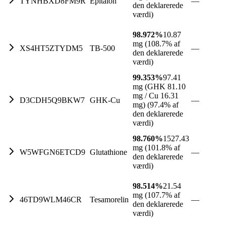
TYNHBXD8FM9R
Epitalon
—
den deklarerede
værdi)
98.972%
10.87
mg (108.7% af
XS4HT5ZTYDM5
TB-500
—
den deklarerede
værdi)
99.353%
97.41
mg (GHK 81.10
mg / Cu 16.31
D3CDH5Q9BKW7
GHK-Cu
—
mg) (97.4% af
den deklarerede
værdi)
98.760%
1527.43
mg (101.8% af
W5WFGN6ETCD9
Glutathione
—
den deklarerede
værdi)
98.514%
21.54
mg (107.7% af
46TD9WLM46CR
Tesamorelin
—
den deklarerede
værdi)