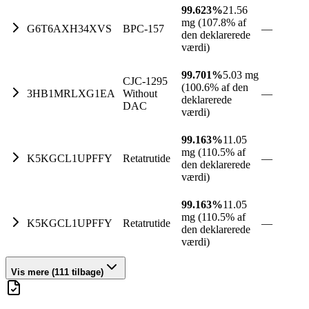
99.623%
21.56
mg (107.8% af
G6T6AXH34XVS
BPC-157
—
den deklarerede
værdi)
99.701%
5.03 mg
CJC-1295
(100.6% af den
3HB1MRLXG1EA
Without
—
deklarerede
DAC
værdi)
99.163%
11.05
mg (110.5% af
K5KGCL1UPFFY
Retatrutide
—
den deklarerede
værdi)
99.163%
11.05
mg (110.5% af
K5KGCL1UPFFY
Retatrutide
—
den deklarerede
værdi)
Vis mere (111 tilbage)