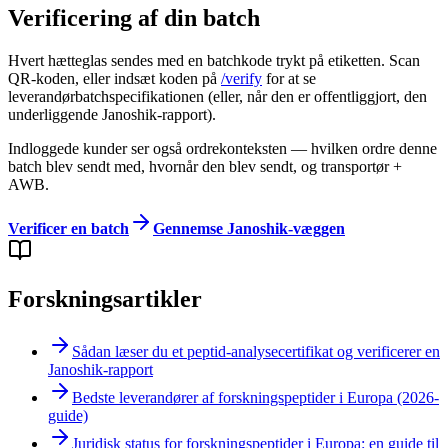
Verificering af din batch
Hvert hætteglas sendes med en batchkode trykt på etiketten. Scan
QR-koden, eller indsæt koden på
/verify
for at se
leverandørbatchspecifikationen (eller, når den er offentliggjort, den
underliggende Janoshik-rapport).
Indloggede kunder ser også ordrekonteksten — hvilken ordre denne
batch blev sendt med, hvornår den blev sendt, og transportør +
AWB.
Verificer en batch
Gennemse Janoshik-væggen
Forskningsartikler
Sådan læser du et peptid-analysecertifikat og verificerer en
Janoshik-rapport
Bedste leverandører af forskningspeptider i Europa (2026-
guide)
Juridisk status for forskningspeptider i Europa: en guide til